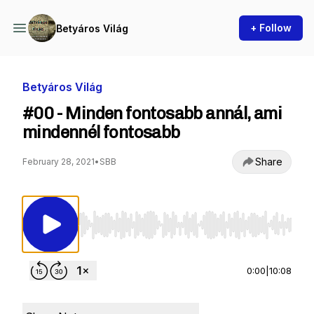
+ Follow
Betyáros Világ
Betyáros Világ
#00 - Minden fontosabb annál, ami
mindennél fontosabb
Share
February 28, 2021
•
SBB
Use Left/Right to seek, Home/End to jump to st
0:00
|
10:08