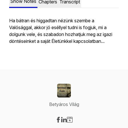
Show Notes
Chapters
Transcript
Ha bátran és higgadtan nézünk szembe a
Valósággal, akkor jó eséllyel tudni is fogjuk, mi a
dolgunk vele, és szabadon hozhatjuk meg az igazi
döntéseinket a saját Életünkkel kapcsolatban...
Betyáros Világ
Visit our Facebook page
Visit our LinkedIn page
Visit our Website page