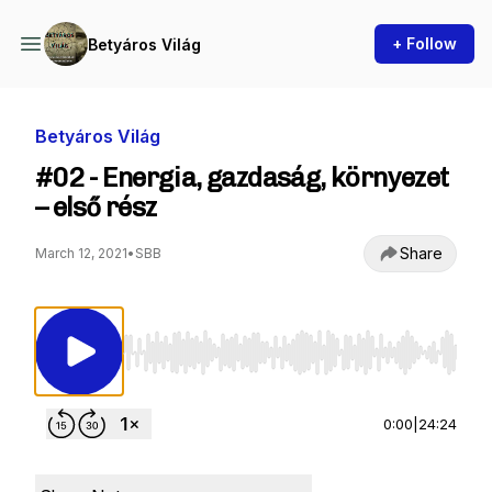
+ Follow
Betyáros Világ
Betyáros Világ
#02 - Energia, gazdaság, környezet
– első rész
Share
March 12, 2021
•
SBB
Use Left/Right to seek, Home/End to jump to st
0:00
|
24:24