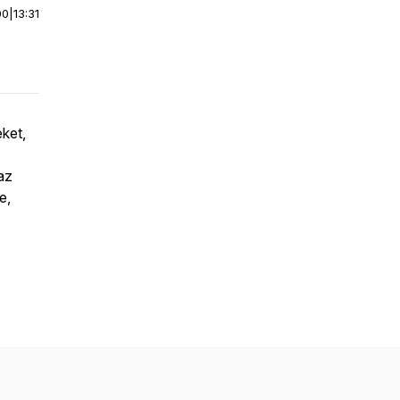
00
|
13:31
ket,
az
e,