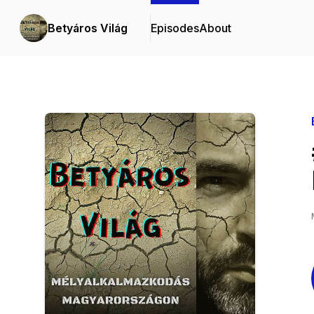
Betyáros Világ
Episodes
About