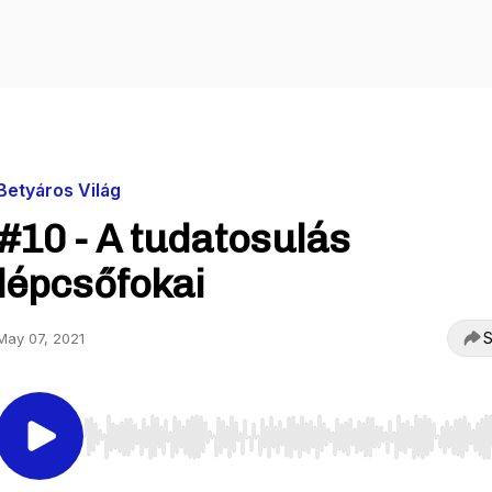
Betyáros Világ
#10 - A tudatosulás
lépcsőfokai
S
May 07, 2021
Use Left/Right to seek, Home/End to jump to start o