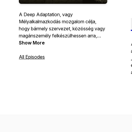
A Deep Adaptation, vagy
Mélyalkalmazkodás mozgalom célja,
hogy bármely szervezet, közösség vagy
magánszemély felkészülhessen arra,
hogy számtalan tényező együttes
Show More
hatásának eredményeként,
életkörülményeink lényegesen
All Episodes
megváltoznak, és az élhető élet
fenntartásának érdekében a legjobb
tudásunk és szándékaink szerint
alkalmazkodnunk kell az új feltételekhez.
https://deepadaptation.hu/