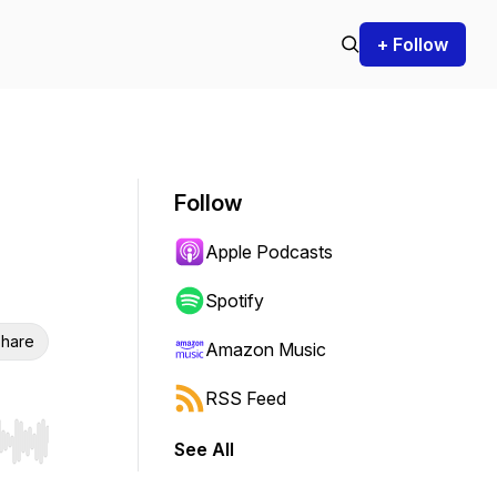
+ Follow
Follow
Apple Podcasts
Spotify
hare
Amazon Music
RSS Feed
See All
r end. Hold shift to jump forward or backward.