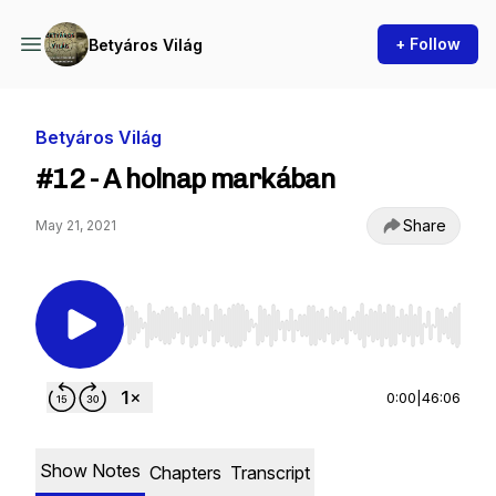
+ Follow
Betyáros Világ
Betyáros Világ
#12 - A holnap markában
Share
May 21, 2021
Use Left/Right to seek, Home/End to jump to st
0:00
|
46:06
Show Notes
Chapters
Transcript