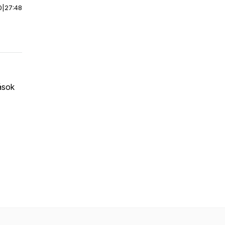
0
|
27:48
ások