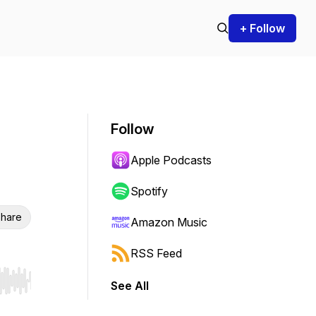
+ Follow
Follow
Apple Podcasts
Spotify
hare
Amazon Music
RSS Feed
See All
r end. Hold shift to jump forward or backward.