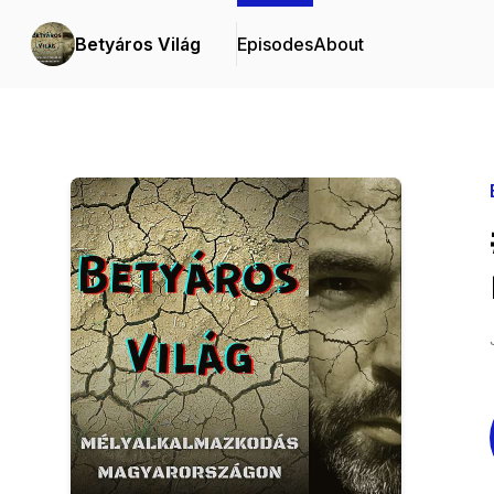
Betyáros Világ
Episodes
About