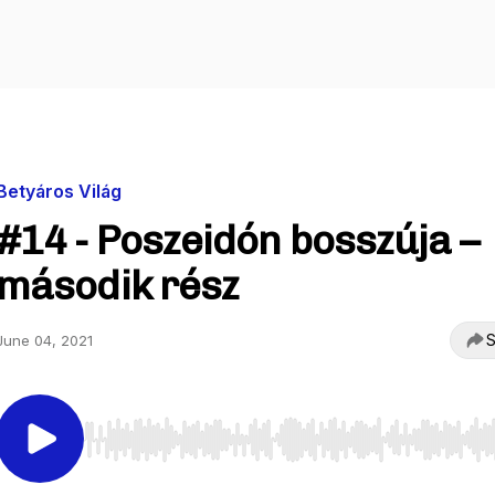
Betyáros Világ
#14 - Poszeidón bosszúja –
második rész
S
June 04, 2021
Use Left/Right to seek, Home/End to jump to start o