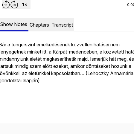
0:0
Show Notes
Chapters
Transcript
Bár a tengerszint emelkedésének közvetlen hatásai nem
fenyegetnek minket itt, a Kárpát-medencében, a közvetett hat
mindannyiunk életét megkeseríthetik majd. Ismerjük hát meg, és
tartsuk mindig szem előtt ezeket, amikor döntéseket hozunk a
jövőnkkel, az életünkkel kapcsolatban… (Lehoczky Annamária
gondolatai alapján)