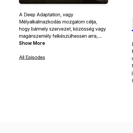
A Deep Adaptation, vagy
Mélyalkalmazkodás mozgalom célja,
hogy bármely szervezet, közösség vagy
magánszemély felkészülhessen arra,
hogy számtalan tényező együttes
Show More
hatásának eredményeként,
életkörülményeink lényegesen
All Episodes
megváltoznak, és az élhető élet
fenntartásának érdekében a legjobb
tudásunk és szándékaink szerint
alkalmazkodnunk kell az új feltételekhez.
https://deepadaptation.hu/