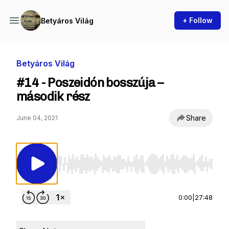
+ Follow
Betyáros Világ
Betyáros Világ
#14 - Poszeidón bosszúja –
második rész
Share
June 04, 2021
Use Left/Right to seek, Home/End to jump to st
0:00
|
27:48