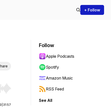
+ Follow
Follow
Apple Podcasts
hare
Spotify
Amazon Music
RSS Feed
r end. Hold shift to jump forward or backward.
See All
00
|
31:57