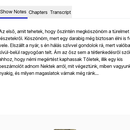
Show Notes
Chapters
Transcript
Az első, amit tehetek, hogy őszintén megköszönöm a türelmet
részetekről. Köszönöm, mert egy darabig még biztosan élni is 
vele. Elszállt a nyár, s én hálás szívvel gondolok rá, mert valób
kívül-belül ragyogóan telt. Ám az ősz sem a tétlenkedésről szól
ahhoz, hogy némi megértést kaphassak Tőletek, illik egy kis
beszámolót adnom Nektek arról, mit végeztünk, miben vagyun
nyakig, és milyen magaslatok várnak még ránk...