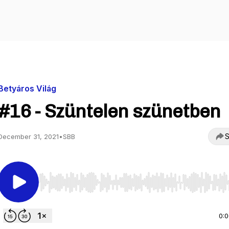
Betyáros Világ
#16 - Szüntelen szünetben
S
December 31, 2021
•
SBB
Use Left/Right to seek, Home/End to jump to start o
0: