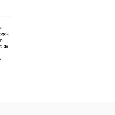
 a
fogok
an
t, de
k