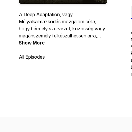
A Deep Adaptation, vagy
Mélyalkalmazkodás mozgalom célja,
hogy bármely szervezet, közösség vagy
magánszemély felkészülhessen arra,
hogy számtalan tényező együttes
Show More
hatásának eredményeként,
életkörülményeink lényegesen
All Episodes
megváltoznak, és az élhető élet
fenntartásának érdekében a legjobb
tudásunk és szándékaink szerint
alkalmazkodnunk kell az új feltételekhez.
https://deepadaptation.hu/