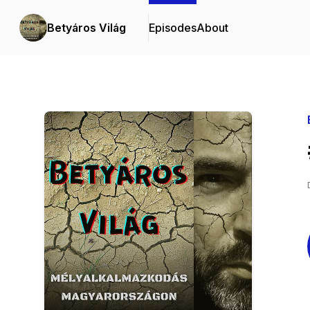
Betyáros Világ
Episodes
About